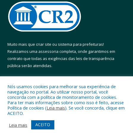
Muito mais que
criar site
ou
sistema para prefeituras
!
Realizamos uma
assessoria
completa, onde garantimos em
contrato que todas as exigências das
leis de transparência
pública
serão atendidas.
Conheça o
PNTP
e o
Radar da Transparência Pública
Nós usamos cookies para melhorar sua experiência de
navegação no portal. Ao utilizar nosso portal, você
concorda com a política de monitoramento de cookies.
Para ter mais informações sobre como isso é feito, acesse
Política de cookies (
Leia mais
). Se você concorda, clique em
Todos os direitos reservados a Prefeitura Municipal de Altamira.
ACEITO.
Mapa do Site
Acessar Área Administrativa
ACEITO
Leia mais
Acessar Webmail