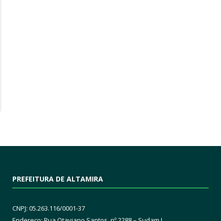
PREFEITURA DE ALTAMIRA
CNPJ: 05.263.116/0001-37
Endereço: Rua Otaviano Santos, nº 2288 – Sudam I