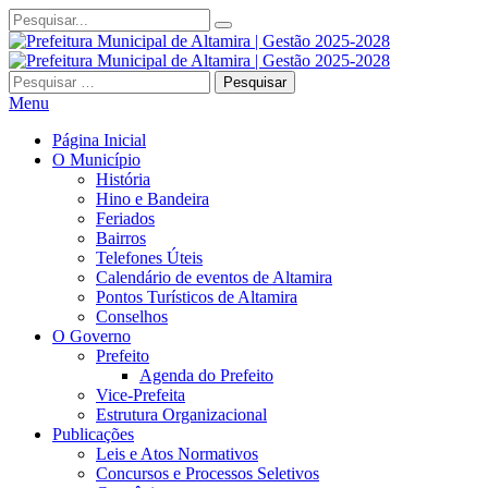
Pesquisar
por:
Menu
Página Inicial
O Município
História
Hino e Bandeira
Feriados
Bairros
Telefones Úteis
Calendário de eventos de Altamira
Pontos Turísticos de Altamira
Conselhos
O Governo
Prefeito
Agenda do Prefeito
Vice-Prefeita
Estrutura Organizacional
Publicações
Leis e Atos Normativos
Concursos e Processos Seletivos