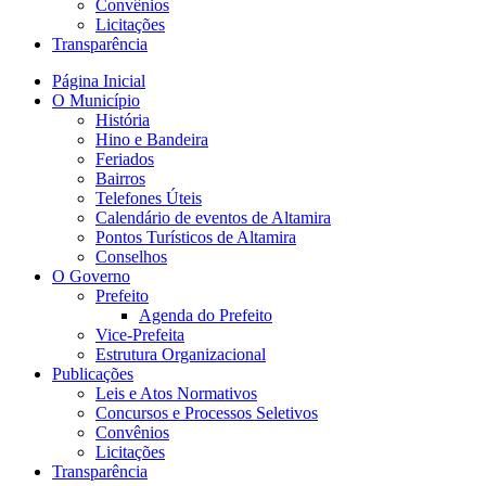
Convênios
Licitações
Transparência
Página Inicial
O Município
História
Hino e Bandeira
Feriados
Bairros
Telefones Úteis
Calendário de eventos de Altamira
Pontos Turísticos de Altamira
Conselhos
O Governo
Prefeito
Agenda do Prefeito
Vice-Prefeita
Estrutura Organizacional
Publicações
Leis e Atos Normativos
Concursos e Processos Seletivos
Convênios
Licitações
Transparência