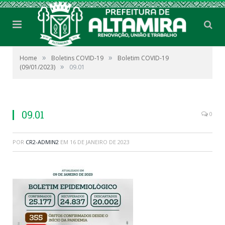
»
»
Home
Boletins COVID-19
Boletim COVID-19
»
(09/01/2023)
09.01
09.01
0
POR
CR2-ADMIN2
EM
16 DE JANEIRO DE 2023