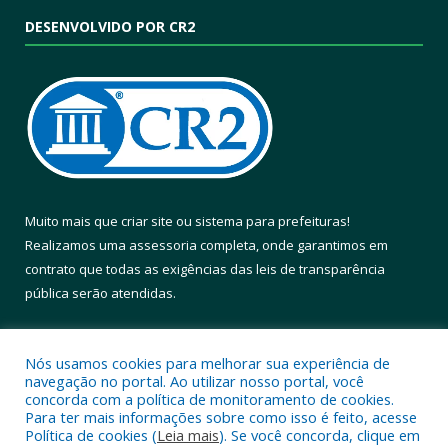
DESENVOLVIDO POR CR2
Muito mais que
criar site
ou
sistema para prefeituras
!
Realizamos uma
assessoria
completa, onde garantimos em
contrato que todas as exigências das
leis de transparência
pública
serão atendidas.
Conheça o
PNTP
e o
Radar da Transparência Pública
Nós usamos cookies para melhorar sua experiência de
navegação no portal. Ao utilizar nosso portal, você
concorda com a política de monitoramento de cookies.
Para ter mais informações sobre como isso é feito, acesse
Política de cookies (
Leia mais
). Se você concorda, clique em
Todos os direitos reservados a Prefeitura Municipal de Altamira.