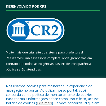
DESENVOLVIDO POR CR2
Muito mais que
criar site
ou
sistema para prefeituras
!
Realizamos uma
assessoria
completa, onde garantimos em
contrato que todas as exigências das
leis de transparência
pública
serão atendidas.
Conheça o
PNTP
e o
Radar da Transparência Pública
Nós usamos cookies para melhorar sua experiência de
navegação no portal. Ao utilizar nosso portal, você
concorda com a política de monitoramento de cookies.
Para ter mais informações sobre como isso é feito, acesse
Política de cookies (
Leia mais
). Se você concorda, clique em
Todos os direitos reservados a Prefeitura Municipal de Altamira.