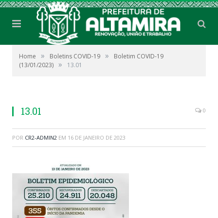
»
»
Home
Boletins COVID-19
Boletim COVID-19
»
(13/01/2023)
13.01
13.01
0
POR
CR2-ADMIN2
EM
16 DE JANEIRO DE 2023