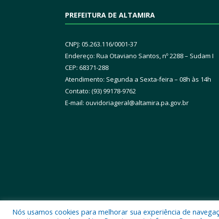
PREFEITURA DE ALTAMIRA
CNPJ: 05.263.116/0001-37
Endereço: Rua Otaviano Santos, nº 2288 – Sudam I
CEP: 68371-288
Atendimento: Segunda a Sexta-feira – 08h às 14h
Contato: (93) 99178-9762
E-mail:
ouvidoriageral@altamira.pa.
gov.br
Nós usamos cookies para melhorar sua experiência de navegação
Todos os direitos reservados a Prefeitura Municipal