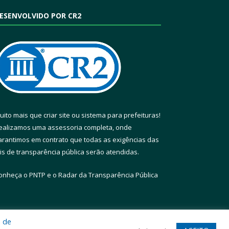
ESENVOLVIDO POR CR2
uito mais que
criar site
ou
sistema para prefeituras
!
ealizamos uma
assessoria
completa, onde
arantimos em contrato que todas as exigências das
eis de transparência pública
serão atendidas.
onheça o
PNTP
e o
Radar da Transparência Pública
a de
te
Acessar Área Administrativa
Acessar Webmail