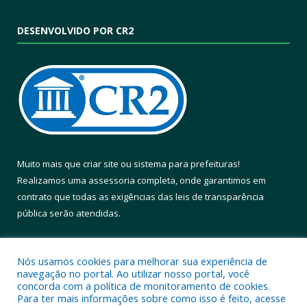
DESENVOLVIDO POR CR2
Muito mais que
criar site
ou
sistema para prefeituras
!
Realizamos uma
assessoria
completa, onde garantimos em
contrato que todas as exigências das
leis de transparência
pública
serão atendidas.
Conheça o
PNTP
e o
Radar da Transparência Pública
Nós usamos cookies para melhorar sua experiência de
navegação no portal. Ao utilizar nosso portal, você
concorda com a política de monitoramento de cookies.
Para ter mais informações sobre como isso é feito, acesse