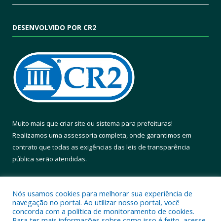
DESENVOLVIDO POR CR2
Muito mais que
criar site
ou
sistema para prefeituras
!
Realizamos uma
assessoria
completa, onde garantimos em
contrato que todas as exigências das
leis de transparência
pública
serão atendidas.
Conheça o
PNTP
e o
Radar da Transparência Pública
Nós usamos cookies para melhorar sua experiência de
navegação no portal. Ao utilizar nosso portal, você
concorda com a política de monitoramento de cookies.
Para ter mais informações sobre como isso é feito, acesse