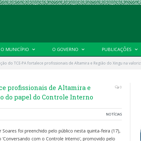
O MUNICÍPIO
O GOVERNO
PUBLICAÇÕES
ção do TCE-PA fortalece profissionais de Altamira e Região do Xingu na valori
ce profissionais de Altamira e
0
o do papel do Controle Interno
NOTÍCIAS
 Soares foi preenchido pelo público nesta quinta-feira (17),
o ‘Conversando com o Controle Interno’, promovido pelo