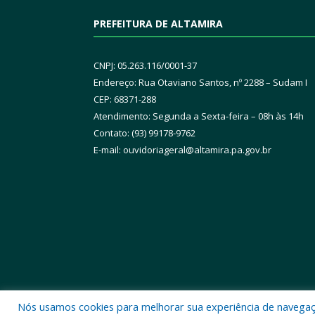
PREFEITURA DE ALTAMIRA
CNPJ: 05.263.116/0001-37
Endereço: Rua Otaviano Santos, nº 2288 – Sudam I
CEP: 68371-288
Atendimento: Segunda a Sexta-feira – 08h às 14h
Contato: (93) 99178-9762
E-mail:
ouvidoriageral@altamira.pa.
gov.br
Nós usamos cookies para melhorar sua experiência de navegação