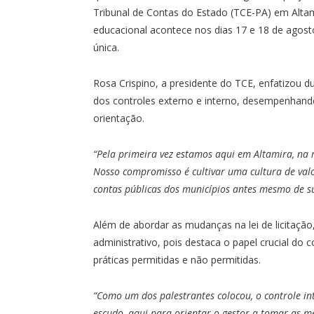
Tribunal de Contas do Estado (TCE-PA) em Altami
educacional acontece nos dias 17 e 18 de agos
única.
Rosa Crispino, a presidente do TCE, enfatizou d
dos controles externo e interno, desempenhan
orientação.
“Pela primeira vez estamos aqui em Altamira, na
Nosso compromisso é cultivar uma cultura de valo
contas públicas dos municípios antes mesmo de s
Além de abordar as mudanças na lei de licitaçã
administrativo, pois destaca o papel crucial do 
práticas permitidas e não permitidas.
“Como um dos palestrantes colocou, o controle i
escudo, aqui para orientar o gestor a tomar as m