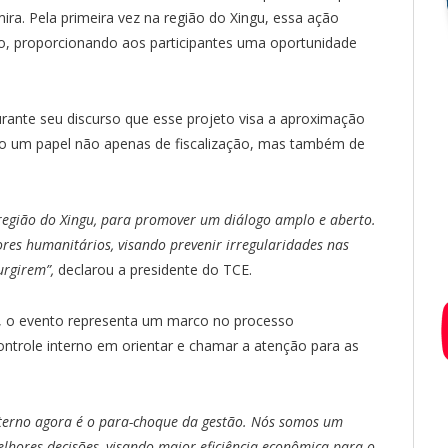
ra. Pela primeira vez na região do Xingu, essa ação
to, proporcionando aos participantes uma oportunidade
urante seu discurso que esse projeto visa a aproximação
do um papel não apenas de fiscalização, mas também de
 região do Xingu, para promover um diálogo amplo e aberto.
res humanitários, visando prevenir irregularidades nas
urgirem”,
declarou a presidente do TCE.
o, o evento representa um marco no processo
controle interno em orientar e chamar a atenção para as
nterno agora é o para-choque da gestão. Nós somos um
elhores decisões, visando maior eficiência econômica para o