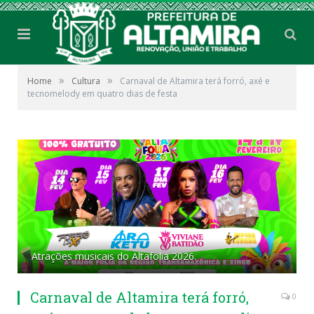
»
»
Home
Cultura
Carnaval de Altamira terá forró, axé e
tecnomelody em quatro dias de festa
Atrações musicais do Altafolia 2026.
Carnaval de Altamira terá forró,
0