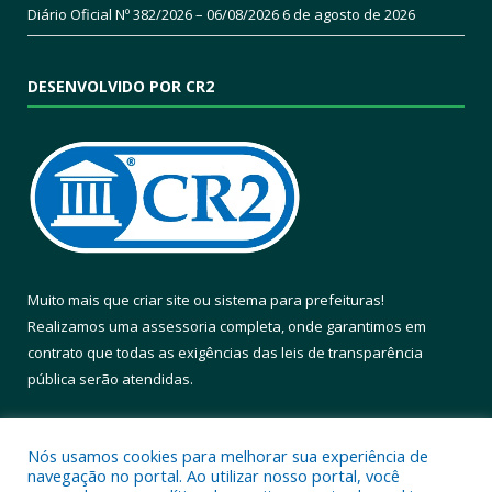
Diário Oficial Nº 382/2026 – 06/08/2026
6 de agosto de 2026
DESENVOLVIDO POR CR2
Muito mais que
criar site
ou
sistema para prefeituras
!
Realizamos uma
assessoria
completa, onde garantimos em
contrato que todas as exigências das
leis de transparência
pública
serão atendidas.
Conheça o
PNTP
e o
Radar da Transparência Pública
Nós usamos cookies para melhorar sua experiência de
navegação no portal. Ao utilizar nosso portal, você