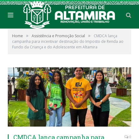
»
»
Home
Assistência e Promoção Social
CMDCA lança
campanha para incentivar destinação do Imposto de Renda ao
Fundo da Criança e do Adolescente em Altamira
CMDCA lança campanha para
0