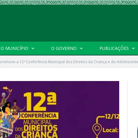
O MUNICÍPIO
O GOVERNO
PUBLICAÇÕES
omove a 12ª Conferência Municipal dos Direitos da Criança e do Adolescent