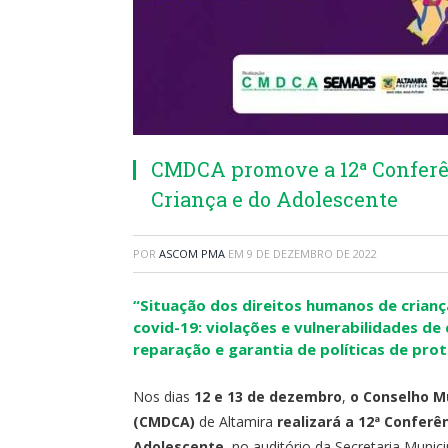
CMDCA promove a 12ª Conferên
Criança e do Adolescente
POR
ASCOM PMA
EM
9 DE DEZEMBRO DE 2022
“Situação dos direitos humanos de crian
covid-19: violações e vulnerabilidades de
reparação e garantia de políticas de prot
Nos dias
12 e 13 de dezembro
,
o Conselho Mu
(CMDCA)
de Altamira
realizará a 12ª Conferê
Adolescente,
no auditório da Secretaria Munici