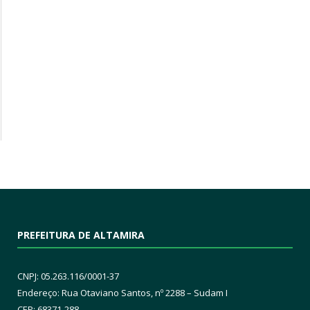
PREFEITURA DE ALTAMIRA
CNPJ: 05.263.116/0001-37
Endereço: Rua Otaviano Santos, nº 2288 – Sudam I
CEP: 68371-288