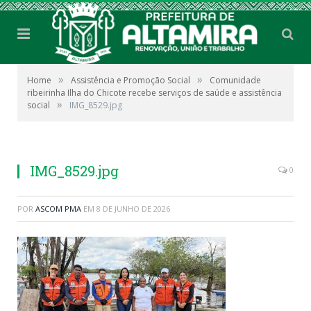
»
»
Home
Assistência e Promoção Social
Comunidade
ribeirinha Ilha do Chicote recebe serviços de saúde e assistência
»
social
IMG_8529.jpg
IMG_8529.jpg
0
POR
ASCOM PMA
EM
8 DE JUNHO DE 2026