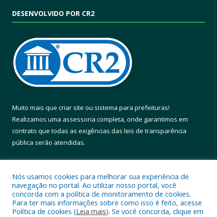
DESENVOLVIDO POR CR2
Muito mais que
criar site
ou
sistema para prefeituras
!
Realizamos uma
assessoria
completa, onde garantimos em
contrato que todas as exigências das
leis de transparência
pública
serão atendidas.
Conheça o
PNTP
e o
Radar da Transparência Pública
Nós usamos cookies para melhorar sua experiência de
navegação no portal. Ao utilizar nosso portal, você
concorda com a política de monitoramento de cookies.
Para ter mais informações sobre como isso é feito, acesse
Política de cookies (
Leia mais
). Se você concorda, clique em
Todos os direitos reservados a Prefeitura Municipal de Altamira.