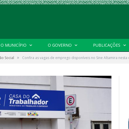
O MUNICÍPIO
O GOVERNO
PUBLICAÇÕES
»
ão Social
Confira as vagas de emprego disponíveis no Sine Altamira nesta q