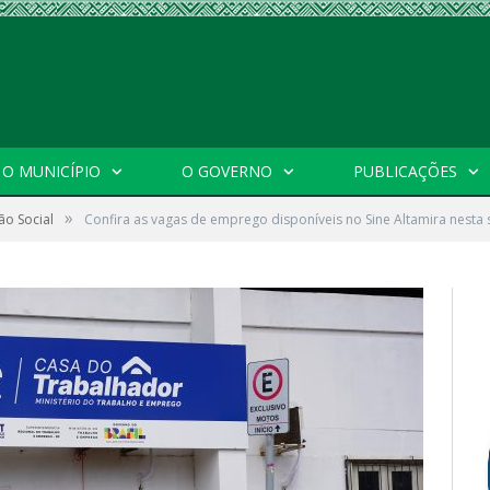
O MUNICÍPIO
O GOVERNO
PUBLICAÇÕES
»
ão Social
Confira as vagas de emprego disponíveis no Sine Altamira nesta 