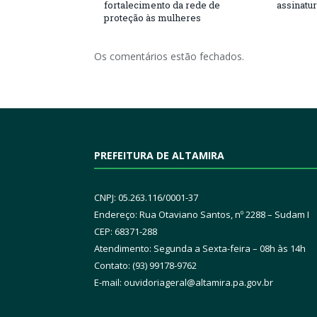
fortalecimento da rede de
assinatu
proteção às mulheres
Os comentários estão fechados.
PREFEITURA DE ALTAMIRA
CNPJ: 05.263.116/0001-37
Endereço: Rua Otaviano Santos, nº 2288 – Sudam I
CEP: 68371-288
Atendimento: Segunda a Sexta-feira – 08h às 14h
Contato: (93) 99178-9762
E-mail:
ouvidoriageral@altamira.pa.
gov.br