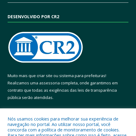
DESENVOLVIDO POR CR2
Muito mais que
criar site
ou
sistema para prefeituras
!
Realizamos uma
assessoria
completa, onde garantimos em
contrato que todas as exigências das
leis de transparência
pública
serão atendidas.
Conheça o
PNTP
e o
Radar da Transparência Pública
Nós usamos cookies para melhorar sua experiência de
navegação no portal. Ao utilizar nosso portal, você
concorda com a política de monitoramento de cookies.
Para ter mais informações sobre como isso é feito, acesse