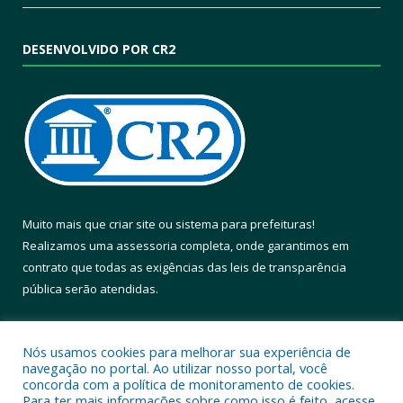
DESENVOLVIDO POR CR2
Muito mais que
criar site
ou
sistema para prefeituras
!
Realizamos uma
assessoria
completa, onde garantimos em
contrato que todas as exigências das
leis de transparência
pública
serão atendidas.
Conheça o
PNTP
e o
Radar da Transparência Pública
Nós usamos cookies para melhorar sua experiência de
navegação no portal. Ao utilizar nosso portal, você
concorda com a política de monitoramento de cookies.
Para ter mais informações sobre como isso é feito, acesse