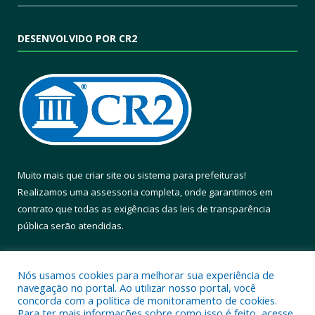
DESENVOLVIDO POR CR2
Muito mais que
criar site
ou
sistema para prefeituras
!
Realizamos uma
assessoria
completa, onde garantimos em
contrato que todas as exigências das
leis de transparência
pública
serão atendidas.
Conheça o
PNTP
e o
Radar da Transparência Pública
Nós usamos cookies para melhorar sua experiência de
navegação no portal. Ao utilizar nosso portal, você
concorda com a política de monitoramento de cookies.
Para ter mais informações sobre como isso é feito, acesse