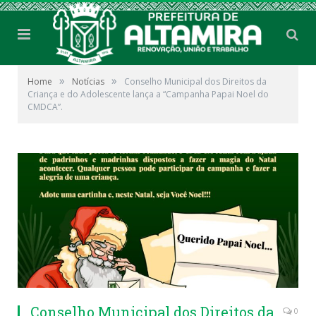
»
»
Home
Notícias
Conselho Municipal dos Direitos da
Criança e do Adolescente lança a “Campanha Papai Noel do
CMDCA”.
Conselho Municipal dos Direitos da
0