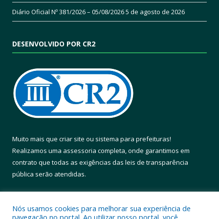
Diário Oficial Nº 381/2026 – 05/08/2026
5 de agosto de 2026
DESENVOLVIDO POR CR2
Muito mais que
criar site
ou
sistema para prefeituras
!
Realizamos uma
assessoria
completa, onde garantimos em
contrato que todas as exigências das
leis de transparência
pública
serão atendidas.
Conheça o
PNTP
e o
Radar da Transparência Pública
Nós usamos cookies para melhorar sua experiência de
navegação no portal. Ao utilizar nosso portal, você