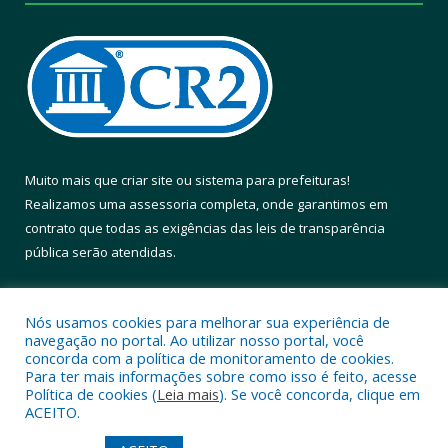
Muito mais que
criar site
ou
sistema para prefeituras
!
Realizamos uma
assessoria
completa, onde garantimos em
contrato que todas as exigências das
leis de transparência
pública
serão atendidas.
Conheça o
PNTP
e o
Radar da Transparência Pública
Nós usamos cookies para melhorar sua experiência de
navegação no portal. Ao utilizar nosso portal, você
concorda com a política de monitoramento de cookies.
Para ter mais informações sobre como isso é feito, acesse
Política de cookies (
Leia mais
). Se você concorda, clique em
Todos os direitos reservados a Prefeitura Municipal de Altamira.
ACEITO.