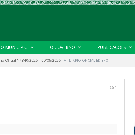
O MUNICÍPIO
O GOVERNO
PUBLICAÇÕES
»
rio Oficial Nº 340/2026 – 09/06/2026
DIARIO OFICIAL ED.340
0