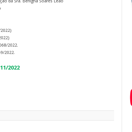
ão da Sra. Benigna Soares Leão
o
)
)
/2022)
2022)
68/2022.
9/2022.
/11/2022