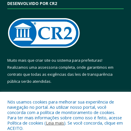
DESENVOLVIDO POR CR2
Muito mais que
criar site
ou
sistema para prefeituras
!
Realizamos uma
assessoria
completa, onde garantimos em
contrato que todas as exigências das
leis de transparência
pública
serão atendidas.
Conheça o
PNTP
e o
Radar da Transparência Pública
Nós usamos cookies para melhorar sua experiência de
navegação no portal. Ao utilizar nosso portal, você
concorda com a política de monitoramento de cookies.
Para ter mais informações sobre como isso é feito, acesse
Política de cookies (
Leia mais
). Se você concorda, clique em
Todos os direitos reservados a Prefeitura Municipal de Altamira.
ACEITO.