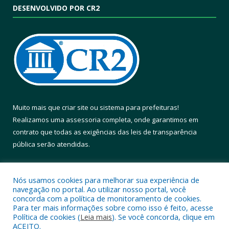
DESENVOLVIDO POR CR2
Muito mais que
criar site
ou
sistema para prefeituras
!
Realizamos uma
assessoria
completa, onde garantimos em
contrato que todas as exigências das
leis de transparência
pública
serão atendidas.
Conheça o
PNTP
e o
Radar da Transparência Pública
Nós usamos cookies para melhorar sua experiência de
navegação no portal. Ao utilizar nosso portal, você
concorda com a política de monitoramento de cookies.
Para ter mais informações sobre como isso é feito, acesse
Política de cookies (
Leia mais
). Se você concorda, clique em
Todos os direitos reservados a Prefeitura Municipal de Altamira.
ACEITO.