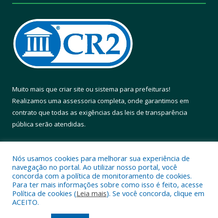
Muito mais que
criar site
ou
sistema para prefeituras
!
Realizamos uma
assessoria
completa, onde garantimos em
contrato que todas as exigências das
leis de transparência
pública
serão atendidas.
Conheça o
PNTP
e o
Radar da Transparência Pública
Nós usamos cookies para melhorar sua experiência de
navegação no portal. Ao utilizar nosso portal, você
concorda com a política de monitoramento de cookies.
Para ter mais informações sobre como isso é feito, acesse
Política de cookies (
Leia mais
). Se você concorda, clique em
Todos os direitos reservados a Prefeitura Municipal de Altamira.
ACEITO.