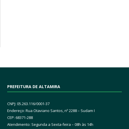
PREFEITURA DE ALTAMIRA
CNPJ: 05.263.116/0001-37
Endereço: Rua Otaviano Santos, nº 2288 – Sudam I
CEP: 68371-288
Atendimento: Segunda a Sexta-feira – 08h às 14h