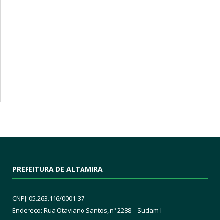
PREFEITURA DE ALTAMIRA
CNPJ: 05.263.116/0001-37
Endereço: Rua Otaviano Santos, nº 2288 – Sudam I