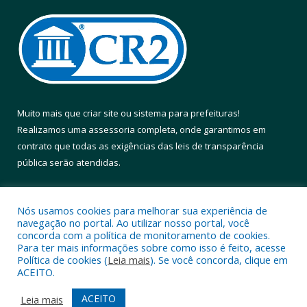
Muito mais que
criar site
ou
sistema para prefeituras
!
Realizamos uma
assessoria
completa, onde garantimos em
contrato que todas as exigências das
leis de transparência
pública
serão atendidas.
Conheça o
PNTP
e o
Radar da Transparência Pública
Nós usamos cookies para melhorar sua experiência de
navegação no portal. Ao utilizar nosso portal, você
concorda com a política de monitoramento de cookies.
Para ter mais informações sobre como isso é feito, acesse
Política de cookies (
Leia mais
). Se você concorda, clique em
Todos os direitos reservados a Prefeitura Municipal de Altamira.
ACEITO.
Mapa do Site
Acessar Área Administrativa
ACEITO
Leia mais