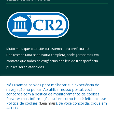
Muito mais que
criar site
ou
sistema para prefeituras
!
Realizamos uma
assessoria
completa, onde garantimos em
contrato que todas as exigências das
leis de transparência
pública
serão atendidas.
Conheça o
PNTP
e o
Radar da Transparência Pública
Nós usamos cookies para melhorar sua experiência de
navegação no portal. Ao utilizar nosso portal, você
concorda com a política de monitoramento de cookies.
Para ter mais informações sobre como isso é feito, acesse
Política de cookies (
Leia mais
). Se você concorda, clique em
Todos os direitos reservados a Prefeitura Municipal de Altamira.
ACEITO.