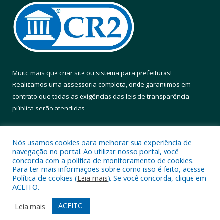
Muito mais que
criar site
ou
sistema para prefeituras
!
Realizamos uma
assessoria
completa, onde garantimos em
contrato que todas as exigências das
leis de transparência
pública
serão atendidas.
Conheça o
PNTP
e o
Radar da Transparência Pública
Nós usamos cookies para melhorar sua experiência de
navegação no portal. Ao utilizar nosso portal, você
concorda com a política de monitoramento de cookies.
Para ter mais informações sobre como isso é feito, acesse
Política de cookies (
Leia mais
). Se você concorda, clique em
Todos os direitos reservados a Prefeitura Municipal de Altamira.
ACEITO.
Mapa do Site
Acessar Área Administrativa
ACEITO
Leia mais
Acessar Webmail