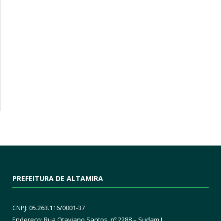
PREFEITURA DE ALTAMIRA
CNPJ: 05.263.116/0001-37
Endereço: Rua Otaviano Santos, nº 2288 – Sudam I