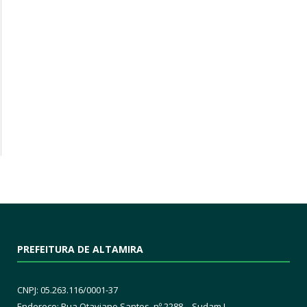
PREFEITURA DE ALTAMIRA
CNPJ: 05.263.116/0001-37
Endereço: Rua Otaviano Santos, nº 2288 – Sudam I