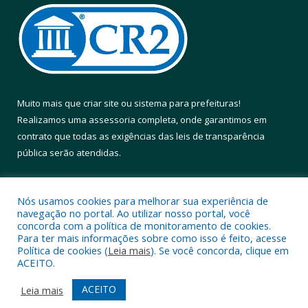
Muito mais que
criar site
ou
sistema para prefeituras
!
Realizamos uma
assessoria
completa, onde garantimos em
contrato que todas as exigências das
leis de transparência
pública
serão atendidas.
Conheça o
PNTP
e o
Radar da Transparência Pública
Nós usamos cookies para melhorar sua experiência de
navegação no portal. Ao utilizar nosso portal, você
concorda com a política de monitoramento de cookies.
Para ter mais informações sobre como isso é feito, acesse
Política de cookies (
Leia mais
). Se você concorda, clique em
Todos os direitos reservados a Prefeitura Municipal de Altamira.
ACEITO.
Mapa do Site
Acessar Área Administrativa
ACEITO
Leia mais
Acessar Webmail