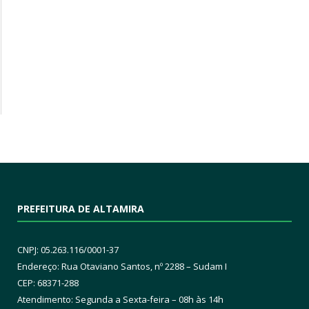
PREFEITURA DE ALTAMIRA
CNPJ: 05.263.116/0001-37
Endereço: Rua Otaviano Santos, nº 2288 – Sudam I
CEP: 68371-288
Atendimento: Segunda a Sexta-feira – 08h às 14h