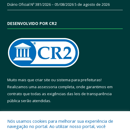
Diário Oficial Nº 381/2026 – 05/08/2026
5 de agosto de 2026
DESENVOLVIDO POR CR2
Muito mais que
criar site
ou
sistema para prefeituras
!
Realizamos uma
assessoria
completa, onde garantimos em
contrato que todas as exigências das
leis de transparência
pública
serão atendidas.
Conheça o
PNTP
e o
Radar da Transparência Pública
Nós usamos cookies para melhorar sua experiência de
navegação no portal. Ao utilizar nosso portal, você