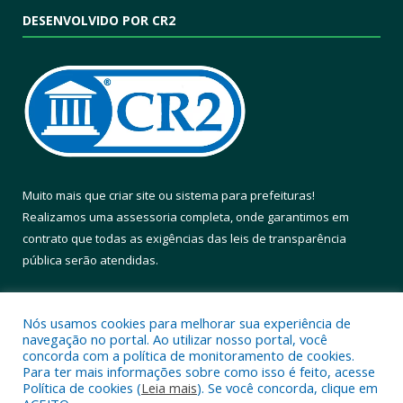
DESENVOLVIDO POR CR2
Muito mais que
criar site
ou
sistema para prefeituras
!
Realizamos uma
assessoria
completa, onde garantimos em
contrato que todas as exigências das
leis de transparência
pública
serão atendidas.
Conheça o
PNTP
e o
Radar da Transparência Pública
Nós usamos cookies para melhorar sua experiência de
navegação no portal. Ao utilizar nosso portal, você
concorda com a política de monitoramento de cookies.
Para ter mais informações sobre como isso é feito, acesse
Política de cookies (
Leia mais
). Se você concorda, clique em
Todos os direitos reservados a Prefeitura Municipal de Altamira.