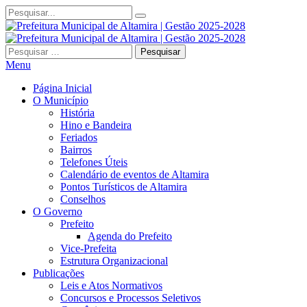
Pesquisar
por:
Menu
Página Inicial
O Município
História
Hino e Bandeira
Feriados
Bairros
Telefones Úteis
Calendário de eventos de Altamira
Pontos Turísticos de Altamira
Conselhos
O Governo
Prefeito
Agenda do Prefeito
Vice-Prefeita
Estrutura Organizacional
Publicações
Leis e Atos Normativos
Concursos e Processos Seletivos