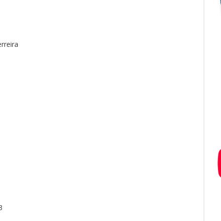
rreira
3