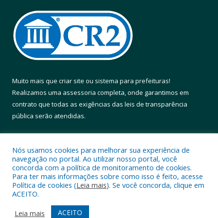
Muito mais que
criar site
ou
sistema para prefeituras
!
Realizamos uma
assessoria
completa, onde garantimos em
contrato que todas as exigências das
leis de transparência
pública
serão atendidas.
Conheça o
PNTP
e o
Radar da Transparência Pública
Nós usamos cookies para melhorar sua experiência de
navegação no portal. Ao utilizar nosso portal, você
concorda com a política de monitoramento de cookies.
Para ter mais informações sobre como isso é feito, acesse
Política de cookies (
Leia mais
). Se você concorda, clique em
Todos os direitos reservados a Prefeitura Municipal de Altamira.
ACEITO.
Mapa do Site
Acessar Área Administrativa
ACEITO
Leia mais