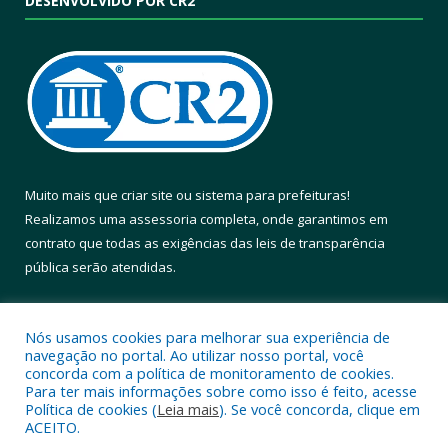
DESENVOLVIDO POR CR2
Muito mais que
criar site
ou
sistema para prefeituras
!
Realizamos uma
assessoria
completa, onde garantimos em
contrato que todas as exigências das
leis de transparência
pública
serão atendidas.
Conheça o
PNTP
e o
Radar da Transparência Pública
Nós usamos cookies para melhorar sua experiência de
navegação no portal. Ao utilizar nosso portal, você
concorda com a política de monitoramento de cookies.
Para ter mais informações sobre como isso é feito, acesse
Política de cookies (
Leia mais
). Se você concorda, clique em
Todos os direitos reservados a Prefeitura Municipal de Altamira.
ACEITO.