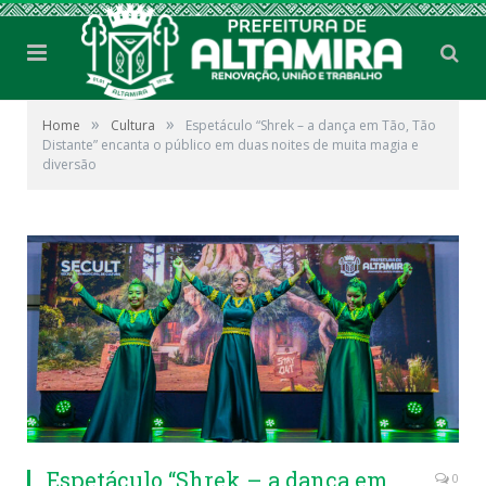
»
»
Home
Cultura
Espetáculo “Shrek – a dança em Tão, Tão
Distante” encanta o público em duas noites de muita magia e
diversão
Espetáculo “Shrek – a dança em
0