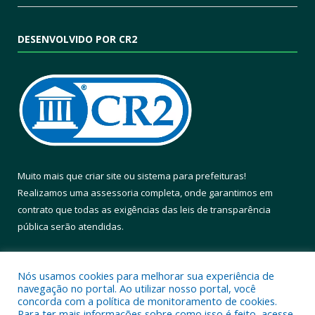
DESENVOLVIDO POR CR2
Muito mais que
criar site
ou
sistema para prefeituras
!
Realizamos uma
assessoria
completa, onde garantimos em
contrato que todas as exigências das
leis de transparência
pública
serão atendidas.
Conheça o
PNTP
e o
Radar da Transparência Pública
Nós usamos cookies para melhorar sua experiência de
navegação no portal. Ao utilizar nosso portal, você
concorda com a política de monitoramento de cookies.
Para ter mais informações sobre como isso é feito, acesse