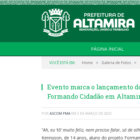
PÁGINA INICIAL
»
»
VOCÊ ESTÁ EM:
Home
Galeria de Fotos
Evento marca o lançamento do 
Formando Cidadão em Altami
POR
ASCOM PMA
EM
2 DE MARÇO DE 2023
“Ah, eu ‘tô’ muito feliz, nem preciso falar, só de o
Kennyson, de 14 anos, aluno do projeto Forma