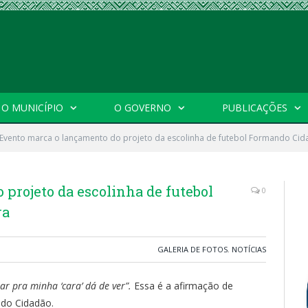
O MUNICÍPIO
O GOVERNO
PUBLICAÇÕES
Evento marca o lançamento do projeto da escolinha de futebol Formando Cid
projeto da escolinha de futebol
0
ra
GALERIA DE FOTOS
,
NOTÍCIAS
lhar pra minha ‘cara’ dá de ver”.
Essa é a afirmação de
ndo Cidadão.