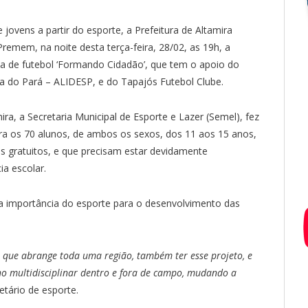
 jovens a partir do esporte, a Prefeitura de Altamira
emem, na noite desta terça-feira, 28/02, as 19h, a
a de futebol ‘Formando Cidadão’, que tem o apoio do
va do Pará – ALIDESP, e do Tapajós Futebol Clube.
a, a Secretaria Municipal de Esporte e Lazer (Semel), fez
ra os 70 alunos, de ambos os sexos, dos 11 aos 15 anos,
os gratuitos, e que precisam estar devidamente
a escolar.
a importância do esporte para o desenvolvimento das
 que abrange toda uma região, também ter esse projeto, e
ho multidisciplinar dentro e fora de campo, mudando a
etário de esporte.