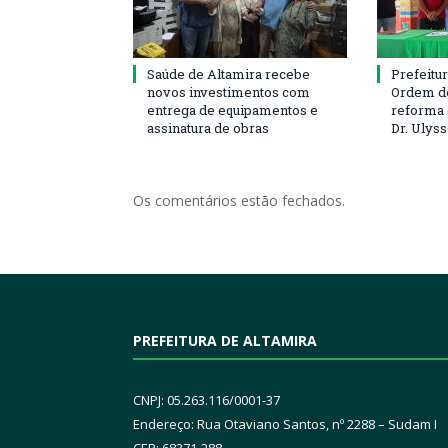
Saúde de Altamira recebe
Prefeitu
novos investimentos com
Ordem de
entrega de equipamentos e
reforma 
assinatura de obras
Dr. Ulys
Os comentários estão fechados.
PREFEITURA DE ALTAMIRA
CNPJ: 05.263.116/0001-37
Endereço: Rua Otaviano Santos, nº 2288 – Sudam I
CEP: 68371-288