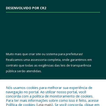
DESENVOLVIDO POR CR2
Muito mais que
criar site
ou
sistema para prefeituras
!
Realizamos uma
assessoria
completa, onde garantimos em
contrato que todas as exigências das
leis de transparência
pública
serão atendidas.
Conheça o
PNTP
e o
Radar da Transparência Pública
Nós usamos cookies para melhorar sua experiência de
navegação no portal. Ao utilizar nosso portal, você
concorda com a política de monitoramento de cookies.
Para ter mais informações sobre como isso é feito, acesse
Política de cookies (
Leia mais
). Se você concorda, clique em