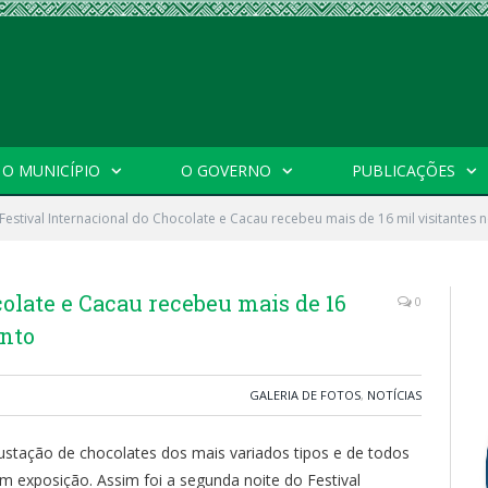
O MUNICÍPIO
O GOVERNO
PUBLICAÇÕES
Festival Internacional do Chocolate e Cacau recebeu mais de 16 mil visitantes n
colate e Cacau recebeu mais de 16
0
ento
GALERIA DE FOTOS
,
NOTÍCIAS
gustação de chocolates dos mais variados tipos e de todos
em exposição. Assim foi a segunda noite do Festival