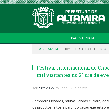
PÁGINA INICIAL
»
»
VOCÊ ESTÁ EM:
Home
Galeria de Fotos
Festival Internacional do Cho
mil visitantes no 2º dia de ev
POR
ASCOM PMA
EM
16 DE JUNHO DE 2023
Corredores lotados, muitas vendas e, claro, de
os produtos feitos a partir do cacau que estão 