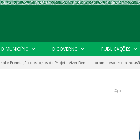
O MUNICÍPIO
O GOVERNO
PUBLICAÇÕES
inal e Premiação dos Jogos do Projeto Viver Bem celebram o esporte, a inclus
0