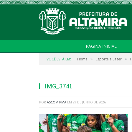
PÁGINA INICIAL
»
»
VOCÊ ESTÁ EM:
Home
Esporte e Lazer
F
IMG_3741
POR
ASCOM PMA
EM
29 DE JUNHO DE 2026