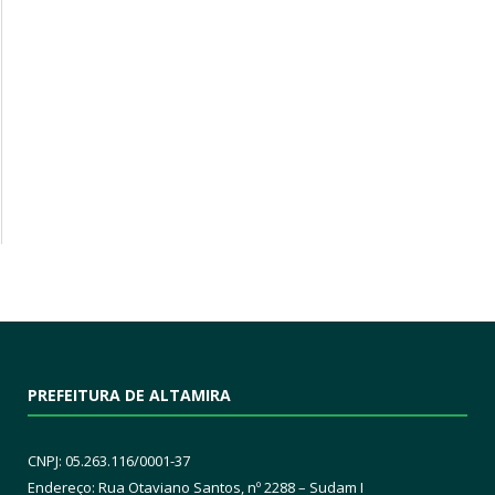
PREFEITURA DE ALTAMIRA
CNPJ: 05.263.116/0001-37
Endereço: Rua Otaviano Santos, nº 2288 – Sudam I