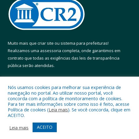
Muito mais que
criar site
ou
sistema para prefeituras
!
Realizamos uma
assessoria
completa, onde garantimos em
contrato que todas as exigências das
leis de transparência
pública
serão atendidas.
Conheça o
PNTP
e o
Radar da Transparência Pública
Nós usamos cookies para melhorar sua experiência de
navegação no portal. Ao utilizar nosso portal, você
concorda com a política de monitoramento de cookies.
Para ter mais informações sobre como isso é feito, acesse
Política de cookies (
Leia mais
). Se você concorda, clique em
Todos os direitos reservados a Prefeitura Municipal de Altamira.
ACEITO.
Mapa do Site
Acessar Área Administrativa
ACEITO
Leia mais
Acessar Webmail