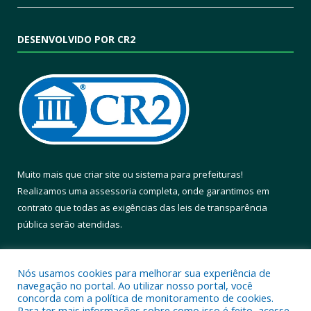
DESENVOLVIDO POR CR2
Muito mais que
criar site
ou
sistema para prefeituras
!
Realizamos uma
assessoria
completa, onde garantimos em
contrato que todas as exigências das
leis de transparência
pública
serão atendidas.
Conheça o
PNTP
e o
Radar da Transparência Pública
Nós usamos cookies para melhorar sua experiência de
navegação no portal. Ao utilizar nosso portal, você
concorda com a política de monitoramento de cookies.
Para ter mais informações sobre como isso é feito, acesse