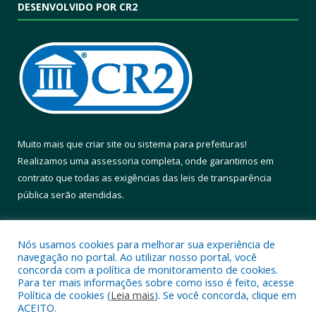
DESENVOLVIDO POR CR2
Muito mais que
criar site
ou
sistema para prefeituras
!
Realizamos uma
assessoria
completa, onde garantimos em
contrato que todas as exigências das
leis de transparência
pública
serão atendidas.
Conheça o
PNTP
e o
Radar da Transparência Pública
Nós usamos cookies para melhorar sua experiência de
navegação no portal. Ao utilizar nosso portal, você
concorda com a política de monitoramento de cookies.
Para ter mais informações sobre como isso é feito, acesse
Política de cookies (
Leia mais
). Se você concorda, clique em
Todos os direitos reservados a Prefeitura Municipal de Altamira.
ACEITO.