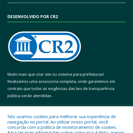
DESENVOLVIDO POR CR2
Muito mais que
criar site
ou
sistema para prefeituras
!
Realizamos uma
assessoria
completa, onde garantimos em
contrato que todas as exigências das
leis de transparência
pública
serão atendidas.
Conheça o
PNTP
e o
Radar da Transparência Pública
Nós usamos cookies para melhorar sua experiência de
navegação no portal. Ao utilizar nosso portal, você
concorda com a política de monitoramento de cookies.
Para ter mais informações sobre como isso é feito, acesse