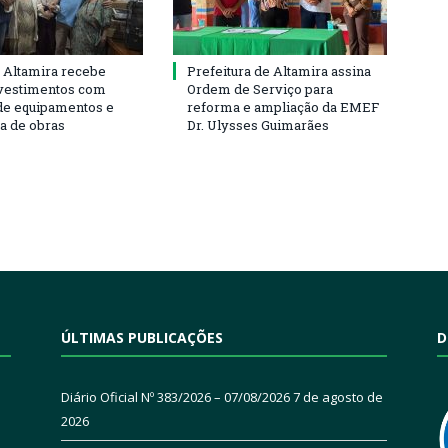
 Altamira recebe
Prefeitura de Altamira assina
vestimentos com
Ordem de Serviço para
de equipamentos e
reforma e ampliação da EMEF
ra de obras
Dr. Ulysses Guimarães
ÚLTIMAS PUBLICAÇÕES
D
Diário Oficial Nº 383/2026 – 07/08/2026
7 de agosto de
2026