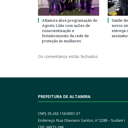
Altamira abre programação do
Saúde de
Agosto Lilás com ações de
novos in
conscientização e
entrega 
fortalecimento da rede de
assinatu
proteção às mulheres
Os comentários estão fechados.
PREFEITURA DE ALTAMIRA
CNPJ: 05.263.116/0001-37
Endereço: Rua Otaviano Santos, nº 2288 – Sudam I
CEP: 68371-288