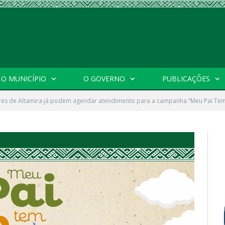
O MUNICÍPIO
O GOVERNO
PUBLICAÇÕES
es de Altamira já podem agendar atendimento para a campanha “Meu Pai T